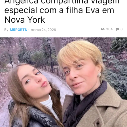
Angélica compartilha viagem
especial com a filha Eva em
Nova York
304
0
By
M5PORTS
-
março 24, 2026