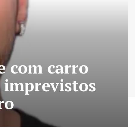
e com carro
e imprevistos
ro