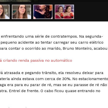
Transparência Editorial
Termos de Serviços
RSS
Política de Privacidade e Cookies
a enfrentando uma série de contratempos. Na segunda-
AIS
 pequeno acidente ao tentar carregar seu carro elétrico
 para contar o ocorrido ao marido, Bruno Monteiro, acabou
 criando renda passiva no automático
á atrasada e pegando trânsito, ela resolveu deixar para
 bateria ainda estava com cerca de 30%. No estacionamento
aga era para eu parar de ré, mas se eu parasse de ré não
stra. Entrei de frente. O cabo ficou quase entrando no