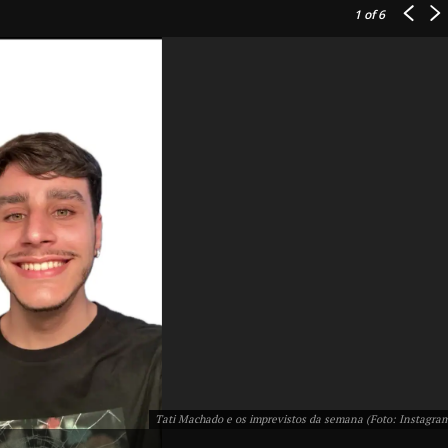
1
of 6
IT
do sobre
M5PORTS
Artificial
Sobre Nós
Anuncie
Tati Machado e os imprevistos da semana (Foto: Instagra
Contato