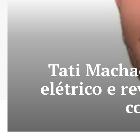
Tati Macha
elétrico e r
c