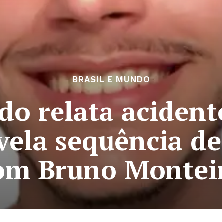
BRASIL E MUNDO
do relata acident
evela sequência d
om Bruno Montei