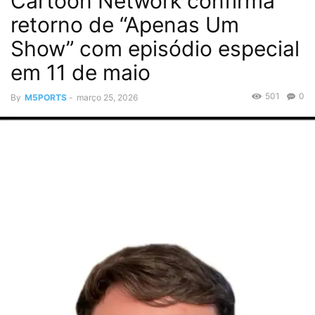
Cartoon Network confirma
retorno de “Apenas Um
Show” com episódio especial
em 11 de maio
501
0
By
M5PORTS
-
março 25, 2026