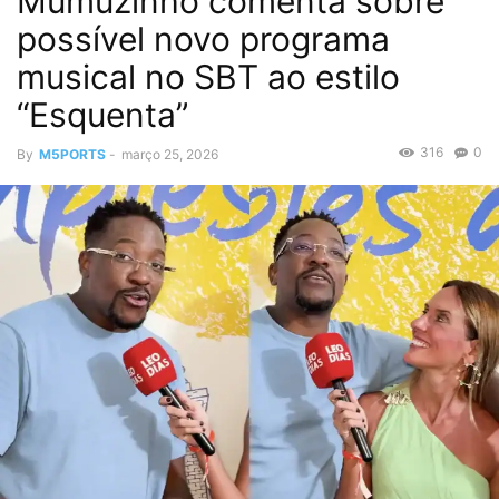
Mumuzinho comenta sobre
possível novo programa
musical no SBT ao estilo
“Esquenta”
316
0
By
M5PORTS
-
março 25, 2026