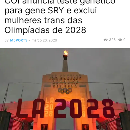
COI anuncia teste genético
para gene SRY e exclui
mulheres trans das
Olimpíadas de 2028
328
0
By
M5PORTS
-
março 26, 2026