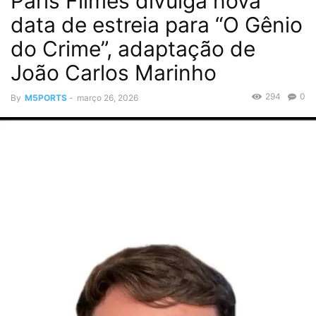
Paris Filmes divulga nova
data de estreia para “O Gênio
do Crime”, adaptação de
João Carlos Marinho
294
0
By
M5PORTS
-
março 26, 2026