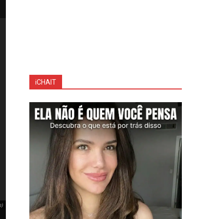
iCHAIT
m)
Ancelotti destaca adaptação e projeta futuro de Endrick (Foto: Instagram)