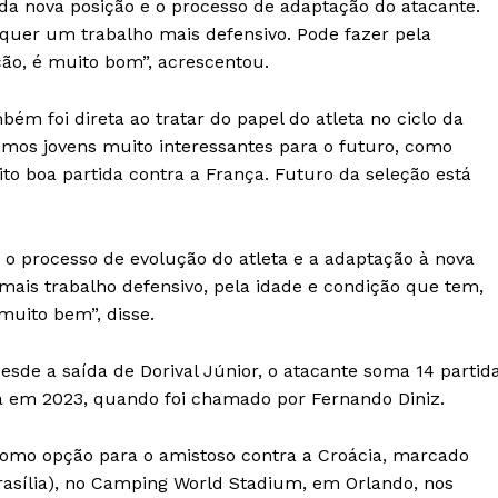
 da nova posição e o processo de adaptação do atacante.
equer um trabalho mais defensivo. Pode fazer pela
ão, é muito bom”, acrescentou.
bém foi direta ao tratar do papel do atleta no ciclo da
Temos jovens muito interessantes para o futuro, como
ito boa partida contra a França. Futuro da seleção está
 o processo de evolução do atleta e a adaptação à nova
is trabalho defensivo, pela idade e condição que tem,
muito bem”, disse.
sde a saída de Dorival Júnior, o atacante soma 14 partid
eia em 2023, quando foi chamado por Fernando Diniz.
como opção para o amistoso contra a Croácia, marcado
 Brasília), no Camping World Stadium, em Orlando, nos