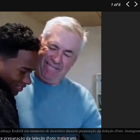
1
of 6
IT
do sobre
M5PORTS
Artificial
Sobre Nós
Anuncie
i abraça Endrick em momento de incentivo durante preparação da Seleção (Foto: Instagra
Contato
te preparação da Seleção (Foto: Instagram)