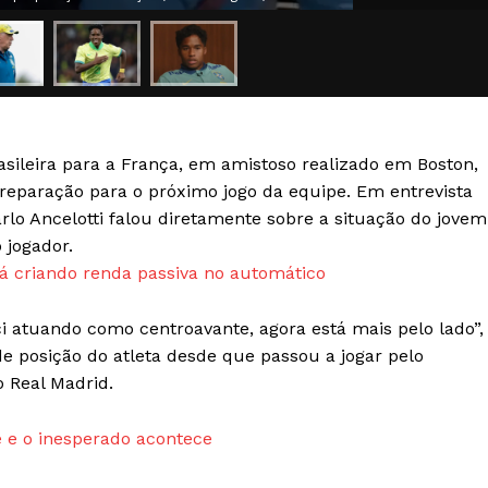
Transparência Editorial
Termos de Serviços
RSS
Política de Privacidade e Cookies
asileira para a França, em amistoso realizado em Boston,
AIS
preparação para o próximo jogo da equipe. Em entrevista
arlo Ancelotti falou diretamente sobre a situação do jovem
 jogador.
 criando renda passiva no automático
i atuando como centroavante, agora está mais pelo lado”,
e posição do atleta desde que passou a jogar pelo
 Real Madrid.
 e o inesperado acontece