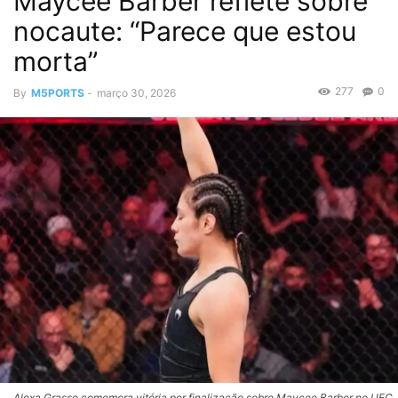
Maycee Barber reflete sobre
nocaute: “Parece que estou
morta”
277
0
By
M5PORTS
-
março 30, 2026
Alexa Grasso comemora vitória por finalização sobre Maycee Barber no UFC