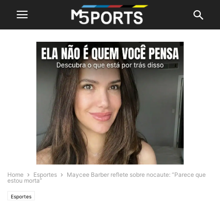
Home
Esportes
Maycee Barber reflete sobre nocaute: “Parece que
estou morta”
Esportes