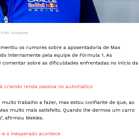
Transparência Editorial
Termos de Serviços
RSS
 (Foto: Instagram)
Política de Privacidade e Cookies
esmentiu os rumores sobre a aposentadoria de Max
AIS
ido internamente pela equipe de Fórmula 1. As
 comentar sobre as dificuldades enfrentadas no início da
 criando renda passiva no automático
muito trabalho a fazer, mas estou confiante de que, ao
Max muito mais satisfeito. Quando lhe dermos um carro
", afirmou Mekies.
 e o inesperado acontece