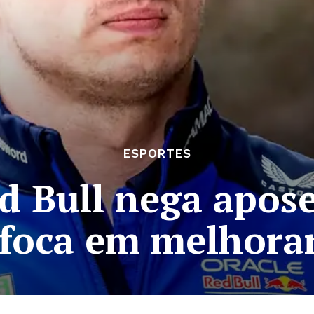
ESPORTES
d Bull nega apos
 foca em melhor