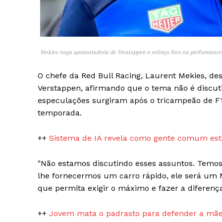
Mekies nega aposentadoria de Verstappen e reforça foco na performance
O chefe da Red Bull Racing, Laurent Mekies, d
SAIBA M
Verstappen, afirmando que o tema não é discut
especulações surgiram após o tricampeão de F1
temporada.
++
Sistema de IA revela como gente comum está
"Não estamos discutindo esses assuntos. Temos 
lhe fornecermos um carro rápido, ele será um 
que permita exigir o máximo e fazer a diferença
++
Jovem mata o padrasto para defender a mãe