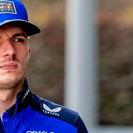
IT
do sobre
M5PORTS
Artificial
Sobre Nós
Anuncie
Contato