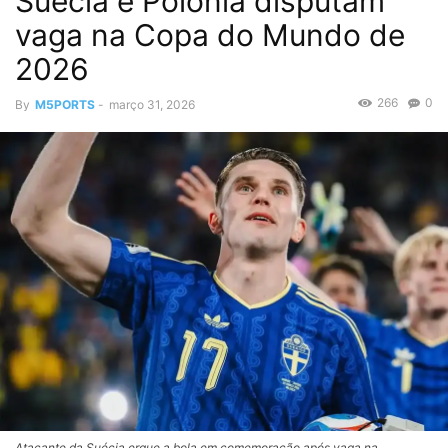
Suécia e Polônia disputam
vaga na Copa do Mundo de
2026
266
0
By
M5PORTS
-
março 31, 2026
Atacante da Suécia ergue a bola em comemoração após vaga na