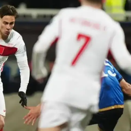
IT
do sobre
M5PORTS
Artificial
Sobre Nós
Anuncie
Contato