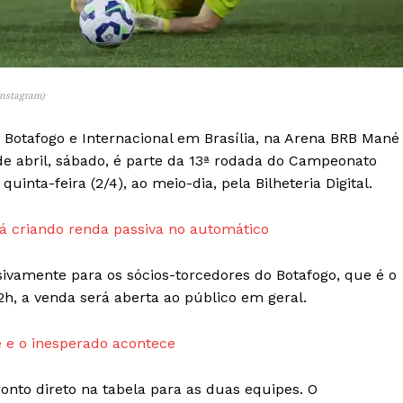
Transparência Editorial
Termos de Serviços
RSS
Instagram)
Política de Privacidade e Cookies
 Botafogo e Internacional em Brasília, na Arena BRB Mané
AIS
de abril, sábado, é parte da 13ª rodada do Campeonato
quinta-feira (2/4), ao meio-dia, pela Bilheteria Digital.
 criando renda passiva no automático
sivamente para os sócios-torcedores do Botafogo, que é o
2h, a venda será aberta ao público em geral.
 e o inesperado acontece
onto direto na tabela para as duas equipes. O