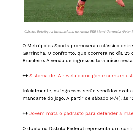
Clássico Botafogo x Internacional na Arena BRB Mané Garrincha (Foto: 
O Metrópoles Sports promoverá o clássico entre
SAIBA M
Garrincha. O confronto, que ocorrerá no dia 25 
Brasileiro. A venda de ingressos terá início nesta 
++
Sistema de IA revela como gente comum está
Inicialmente, os ingressos serão vendidos exclu
mandante do jogo. A partir de sábado (4/4), às 1
++
Jovem mata o padrasto para defender a mãe
O duelo no Distrito Federal representa um confr