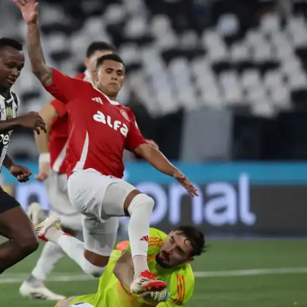
IT
do sobre
M5PORTS
Artificial
Sobre Nós
Anuncie
Contato