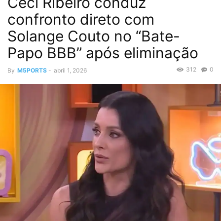
Ceci Ribeiro conduz
confronto direto com
Solange Couto no “Bate-
Papo BBB” após eliminação
312
0
By
M5PORTS
-
abril 1, 2026