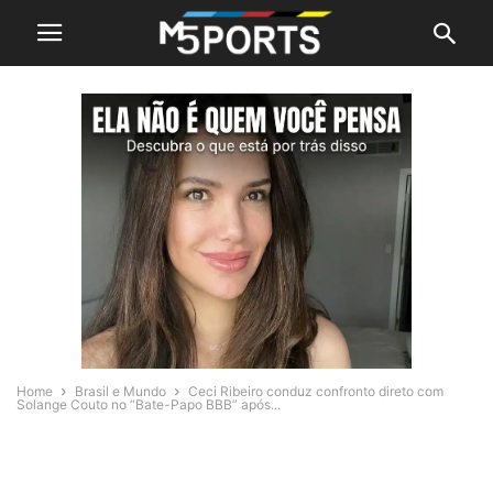
Home
Brasil e Mundo
Ceci Ribeiro conduz confronto direto com
Solange Couto no “Bate-Papo BBB” após...