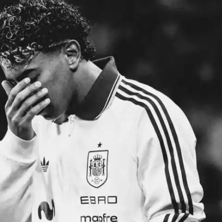
IT
do sobre
M5PORTS
Artificial
Sobre Nós
Anuncie
Contato