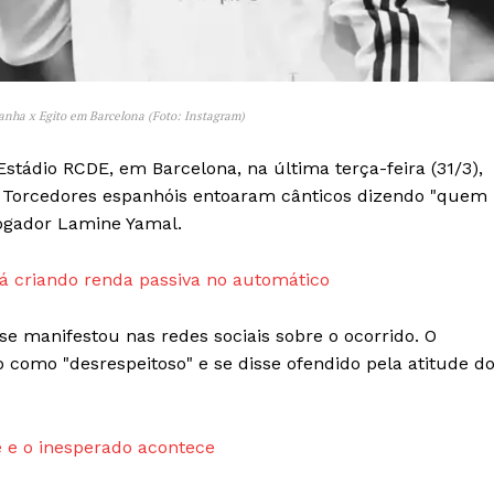
Transparência Editorial
Termos de Serviços
RSS
anha x Egito em Barcelona (Foto: Instagram)
Política de Privacidade e Cookies
Estádio RCDE, em Barcelona, na última terça-feira (31/3),
AIS
a. Torcedores espanhóis entoaram cânticos dizendo "quem
ogador Lamine Yamal.
 criando renda passiva no automático
e manifestou nas redes sociais sobre o ocorrido. O
 como "desrespeitoso" e se disse ofendido pela atitude d
 e o inesperado acontece