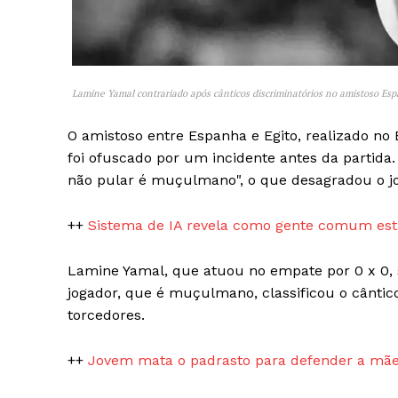
Lamine Yamal contrariado após cânticos discriminatórios no amistoso Esp
O amistoso entre Espanha e Egito, realizado no 
SAIBA M
foi ofuscado por um incidente antes da partid
não pular é muçulmano", o que desagradou o j
++
Sistema de IA revela como gente comum está
Lamine Yamal, que atuou no empate por 0 x 0, s
jogador, que é muçulmano, classificou o cântico
torcedores.
++
Jovem mata o padrasto para defender a mãe