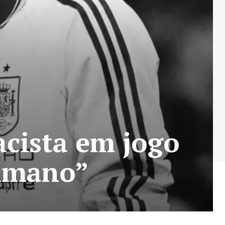
acista em jogo
lmano”