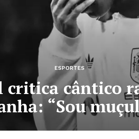
ESPORTES
critica cântico r
panha: “Sou muçu