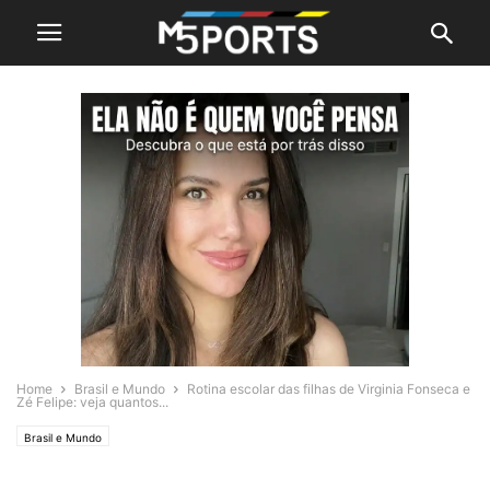
Home
Brasil e Mundo
Rotina escolar das filhas de Virginia Fonseca e
Zé Felipe: veja quantos...
Brasil e Mundo