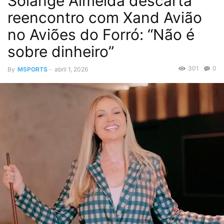
Solange Almeida descarta
reencontro com Xand Avião
no Aviões do Forró: “Não é
sobre dinheiro”
301
0
By
M5PORTS
-
abril 1, 2026