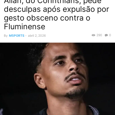
Allan, do Corinthians, pede
desculpas após expulsão por
gesto obsceno contra o
Fluminense
290
0
By
M5PORTS
-
abril 2, 2026