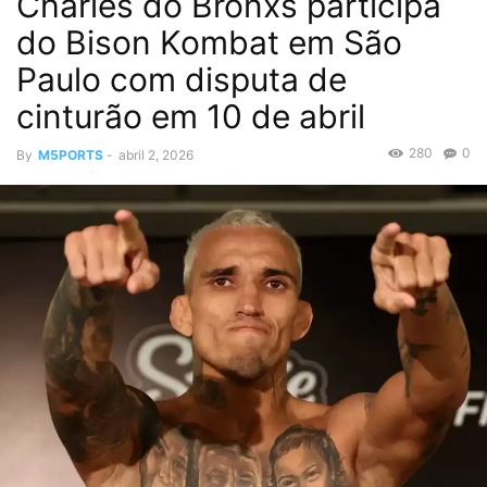
Charles do Bronxs participa
do Bison Kombat em São
Paulo com disputa de
cinturão em 10 de abril
280
0
By
M5PORTS
-
abril 2, 2026