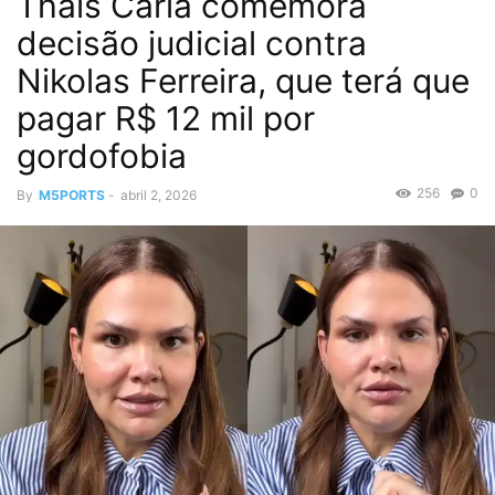
Thais Carla comemora
decisão judicial contra
Nikolas Ferreira, que terá que
pagar R$ 12 mil por
gordofobia
256
0
By
M5PORTS
-
abril 2, 2026