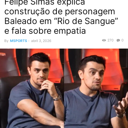
Felipe Simas explica
construção de personagem
Baleado em “Rio de Sangue”
e fala sobre empatia
270
0
By
M5PORTS
-
abril 3, 2026