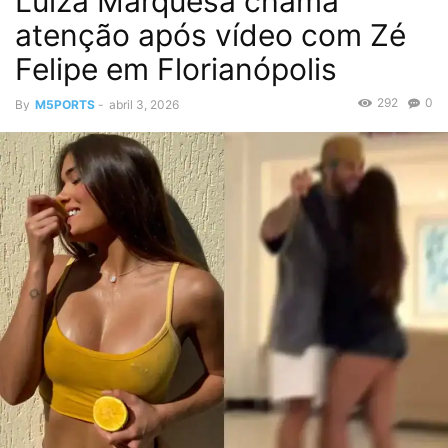
Luiza Marquesa chama
atenção após vídeo com Zé
Felipe em Florianópolis
292
0
By
M5PORTS
-
abril 3, 2026