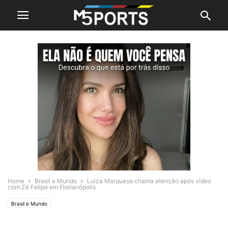
Home
Brasil e Mundo
Luiza Marquesa chama atenção após vídeo
com Zé Felipe em Florianópolis
Brasil e Mundo