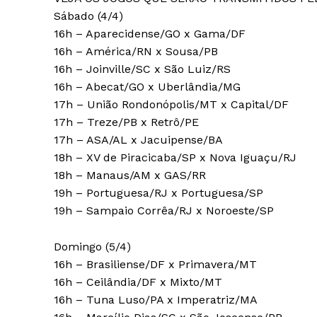
Sábado (4/4)
16h – Aparecidense/GO x Gama/DF
16h – América/RN x Sousa/PB
16h – Joinville/SC x São Luiz/RS
16h – Abecat/GO x Uberlândia/MG
17h – União Rondonópolis/MT x Capital/DF
17h – Treze/PB x Retrô/PE
17h – ASA/AL x Jacuipense/BA
18h – XV de Piracicaba/SP x Nova Iguaçu/RJ
18h – Manaus/AM x GAS/RR
19h – Portuguesa/RJ x Portuguesa/SP
19h – Sampaio Corrêa/RJ x Noroeste/SP
Domingo (5/4)
16h – Brasiliense/DF x Primavera/MT
16h – Ceilândia/DF x Mixto/MT
16h – Tuna Luso/PA x Imperatriz/MA