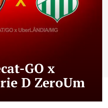
ecat-GO x
érie D ZeroUm