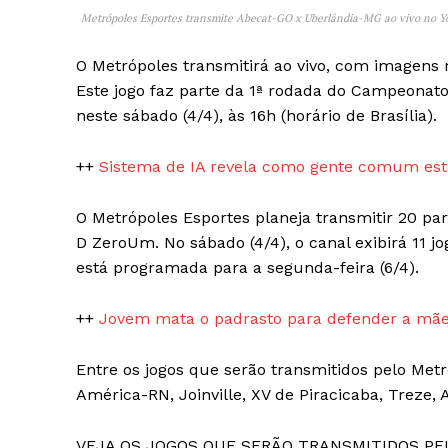
Metrópoles Esportes transmite Abecat-GO x Uberlândia-MG ao vivo no Y
O Metrópoles transmitirá ao vivo, com imagens
Este jogo faz parte da 1ª rodada do Campeonato
neste sábado (4/4), às 16h (horário de Brasília).
SAIBA M
++
Sistema de IA revela como gente comum está
O Metrópoles Esportes planeja transmitir 20 par
D ZeroUm. No sábado (4/4), o canal exibirá 11 j
está programada para a segunda-feira (6/4).
++
Jovem mata o padrasto para defender a mãe
Entre os jogos que serão transmitidos pelo Met
América-RN, Joinville, XV de Piracicaba, Treze, A
VEJA OS JOGOS QUE SERÃO TRANSMITIDOS P