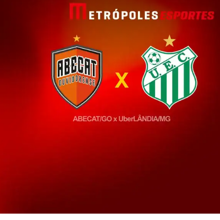
IT
do sobre
M5PORTS
Artificial
Sobre Nós
Anuncie
Contato