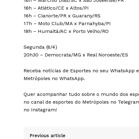
16h – Marcílio Dias/SC x São Joseense/PR
16h – Atlético/CE x Altos/PI
16h – Cianorte/PR x Guarany/RS
17h – Moto Club/MA x Parnahyba/PI
18h – Humaitá/AC x Porto Velho/RO
Segunda (6/4)
20h30 – Democrata/MG x Real Noroeste/ES
Receba notícias de Esportes no seu WhatsApp e f
Metrópoles no WhatsApp.
Quer acompanhar tudo sobre o mundo dos esport
no canal de esportes do Metrópoles no Telegra
no Instagram!
Previous article