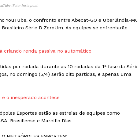
ouTube (Foto: Instagram)
Transparência Editorial
Termos de Serviços
 no YouTube, o confronto entre Abecat-GO e Uberlândia-M
RSS
 Brasileiro Série D ZeroUm. As equipes se enfrentarão
Política de Privacidade e Cookies
AIS
 criando renda passiva no automático
tidas por rodada durante as 10 rodadas da 1ª fase da Séri
ogos, no domingo (5/4) serão oito partidas, e apenas uma
 e o inesperado acontece
rópoles Esportes estão as estreias de equipes como
SA, Brasiliense e Marcílio Dias.
ELO METRÓPOLES ESPORTES: