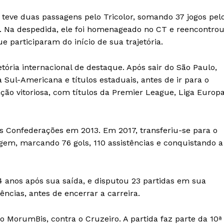
 teve duas passagens pelo Tricolor, somando 37 jogos pel
as. Na despedida, ele foi homenageado no CT e reencontro
 participaram do início de sua trajetória.
tória internacional de destaque. Após sair do São Paulo,
 Sul-Americana e títulos estaduais, antes de ir para o
ção vitoriosa, com títulos da Premier League, Liga Europ
as Confederações em 2013. Em 2017, transferiu-se para o
gem, marcando 76 gols, 110 assistências e conquistando a
14 anos após sua saída, e disputou 23 partidas em sua
ncias, antes de encerrar a carreira.
no MorumBis, contra o Cruzeiro. A partida faz parte da 10ª