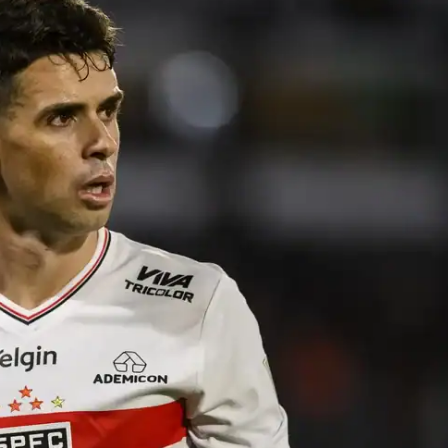
IT
do sobre
M5PORTS
Artificial
Sobre Nós
Anuncie
Contato