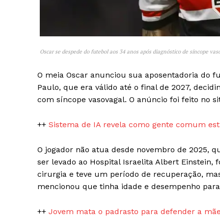
Oscar se despede do futebol aos 34 anos após diagnóstico de síncope vas
O meia Oscar anunciou sua aposentadoria do fu
SAIBA M
Paulo, que era válido até o final de 2027, decid
com síncope vasovagal. O anúncio foi feito no si
++
Sistema de IA revela como gente comum está
O jogador não atua desde novembro de 2025, q
ser levado ao Hospital Israelita Albert Einstein
cirurgia e teve um período de recuperação, mas 
mencionou que tinha idade e desempenho para 
++
Jovem mata o padrasto para defender a mãe