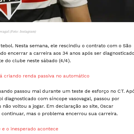
Transparência Editorial
Termos de Serviços
RSS
ovagal (Foto: Instagram)
Política de Privacidade e Cookies
tebol. Nesta semana, ele rescindiu o contrato com o São
AIS
indo encerrar a carreira aos 34 anos após ser diagnosticad
te do clube neste sábado (4/4).
 criando renda passiva no automático
uando passou mal durante um teste de esforço no CT. Ap
, foi diagnosticado com síncope vasovagal, passou por
não voltou a jogar. Em declaração ao site, Oscar
continuar, mas o problema encerrou sua carreira.
 e o inesperado acontece