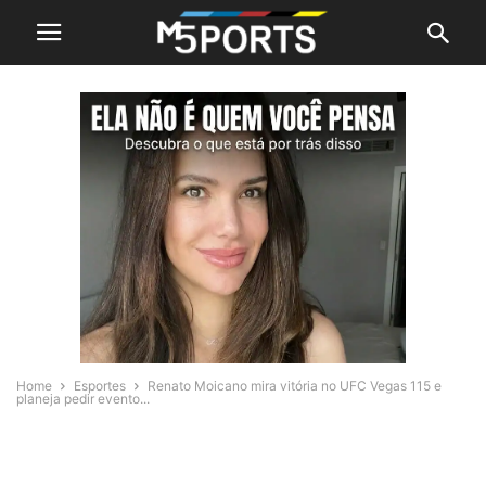
Home
Esportes
Renato Moicano mira vitória no UFC Vegas 115 e
planeja pedir evento...