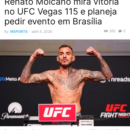
Renato Moicano mira vitória
no UFC Vegas 115 e planeja
pedir evento em Brasília
262
0
By
M5PORTS
-
abril 4, 2026