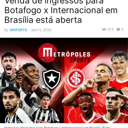
Venda de ingressos para
Botafogo x Internacional em
Brasília está aberta
313
0
By
M5PORTS
-
abril 4, 2026
Ingressos liberados para Botafogo x Internacional em Brasília (Foto: