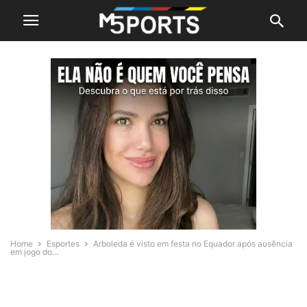
Home
Esportes
Arboleda é visto em festa no Equador após ausência
em jogo do...