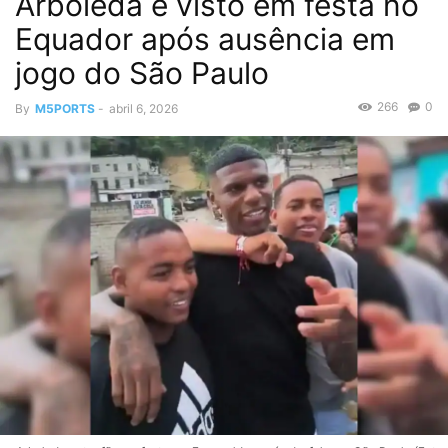
Arboleda é visto em festa no
Equador após ausência em
jogo do São Paulo
266
0
By
M5PORTS
-
abril 6, 2026