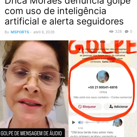
Drica Moraes denuncia golpe
com uso de inteligência
artificial e alerta seguidores
328
0
By
M5PORTS
-
abril 6, 2026