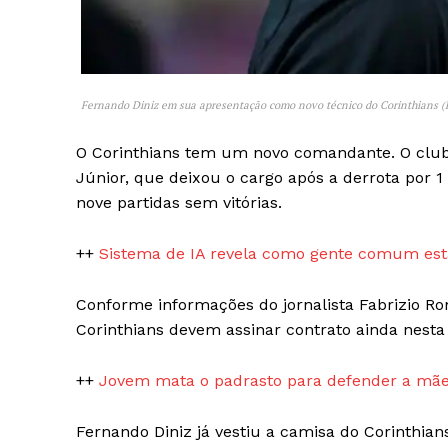
Fernando Diniz em sua apresentação como novo técnico do Corinthians (
O Corinthians tem um novo comandante. O clube 
SAIBA M
Júnior, que deixou o cargo após a derrota por 1
nove partidas sem vitórias.
++
Sistema de IA revela como gente comum está
Conforme informações do jornalista Fabrizio Ro
Corinthians devem assinar contrato ainda nesta 
++
Jovem mata o padrasto para defender a mãe
Fernando Diniz já vestiu a camisa do Corinthia