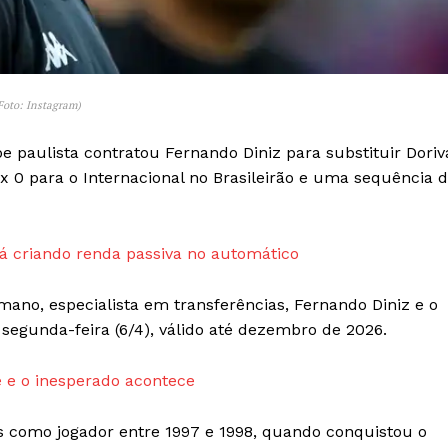
Transparência Editorial
Termos de Serviços
RSS
Foto: Instagram)
Política de Privacidade e Cookies
paulista contratou Fernando Diniz para substituir Doriv
AIS
 x 0 para o Internacional no Brasileirão e uma sequência 
 criando renda passiva no automático
mano, especialista em transferências, Fernando Diniz e o
segunda-feira (6/4), válido até dezembro de 2026.
 e o inesperado acontece
ns como jogador entre 1997 e 1998, quando conquistou o