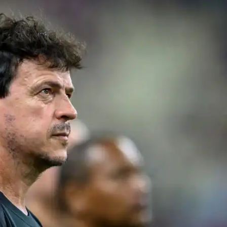
IT
do sobre
M5PORTS
Artificial
Sobre Nós
Anuncie
Contato