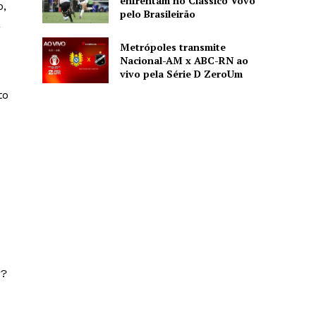
enfrentam no Clássico Vovô
o,
pelo Brasileirão
a
Metrópoles transmite
Nacional-AM x ABC-RN ao
vivo pela Série D ZeroUm
to
r?