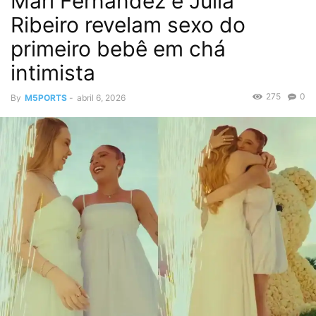
Mari Fernandez e Júlia
Ribeiro revelam sexo do
primeiro bebê em chá
intimista
275
0
By
M5PORTS
-
abril 6, 2026