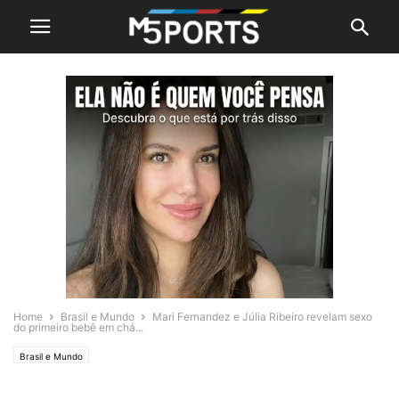
Home
Brasil e Mundo
Mari Fernandez e Júlia Ribeiro revelam sexo
do primeiro bebê em chá...
Brasil e Mundo