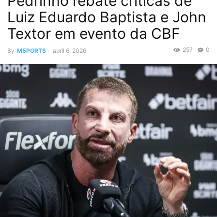
Pedrinho rebate críticas de
Luiz Eduardo Baptista e John
Textor em evento da CBF
257
0
By
M5PORTS
-
abril 6, 2026