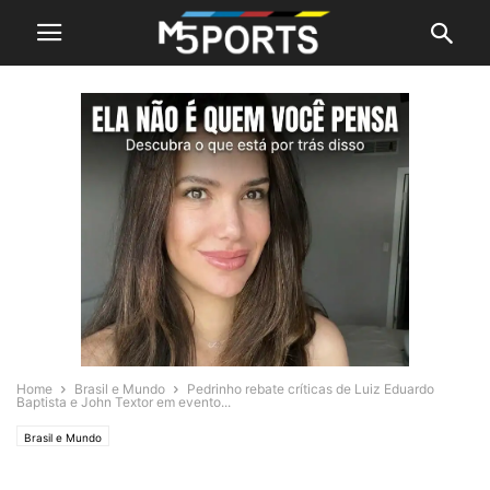
Home
Brasil e Mundo
Pedrinho rebate críticas de Luiz Eduardo
Baptista e John Textor em evento...
Brasil e Mundo