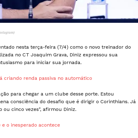
Transparência Editorial
Termos de Serviços
RSS
nstagram)
Política de Privacidade e Cookies
entado nesta terça-feira (7/4) como o novo treinador do
AIS
alizada no CT Joaquim Grava, Diniz expressou sua
usiasmo para iniciar sua jornada.
 criando renda passiva no automático
ação para chegar a um clube desse porte. Estou
a consciência do desafio que é dirigir o Corinthians. Já
ou cinco vezes", afirmou Diniz.
 e o inesperado acontece