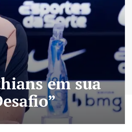
thians em sua
esafio”