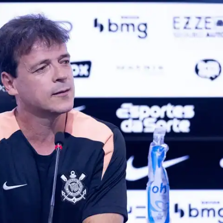
IT
do sobre
M5PORTS
Artificial
Sobre Nós
Anuncie
Contato