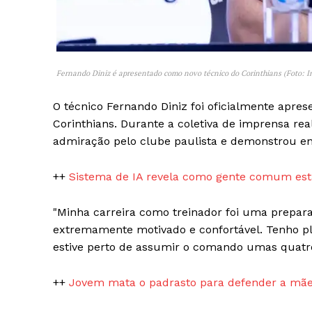
Fernando Diniz é apresentado como novo técnico do Corinthians (Foto: I
O técnico Fernando Diniz foi oficialmente apres
SAIBA M
Corinthians. Durante a coletiva de imprensa re
admiração pelo clube paulista e demonstrou ent
++
Sistema de IA revela como gente comum está
"Minha carreira como treinador foi uma prepar
extremamente motivado e confortável. Tenho plen
estive perto de assumir o comando umas quatro 
++
Jovem mata o padrasto para defender a mãe