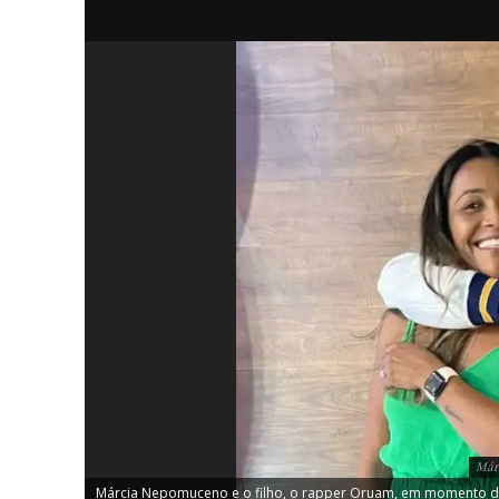
iCHA
Aprenda tu
Inteligência 
Már
Márcia Nepomuceno e o filho, o rapper Oruam, em momento de a