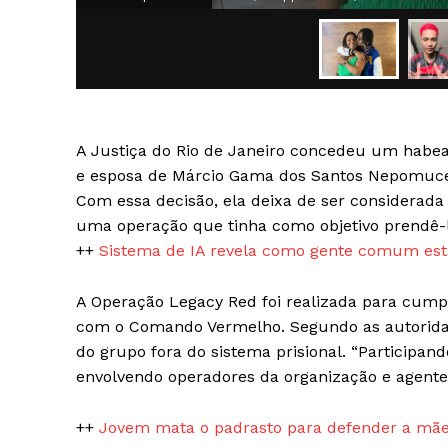
A Justiça do Rio de Janeiro concedeu um hab
SAIBA M
e esposa de Márcio Gama dos Santos Nepomuceno
Com essa decisão, ela deixa de ser considerada
uma operação que tinha como objetivo prendê-l
++
Sistema de IA revela como gente comum está
A Operação Legacy Red foi realizada para cum
com o Comando Vermelho. Segundo as autorida
do grupo fora do sistema prisional. “Participan
envolvendo operadores da organização e agentes
++
Jovem mata o padrasto para defender a mãe