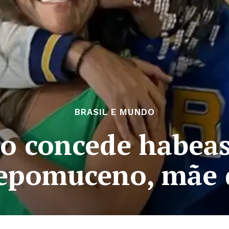
BRASIL E MUNDO
io concede habea
epomuceno, mãe