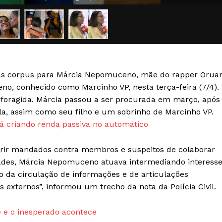
Transparência Editorial
Termos de Serviços
RSS
Política de Privacidade e Cookies
eas corpus para Márcia Nepomuceno, mãe do rapper Oru
AIS
, conhecido como Marcinho VP, nesta terça-feira (7/4).
 foragida. Márcia passou a ser procurada em março, após
a, assim como seu filho e um sobrinho de Marcinho VP.
 criando renda passiva no automático
prir mandados contra membros e suspeitos de colaborar
des, Márcia Nepomuceno atuava intermediando interess
do da circulação de informações e de articulações
 externos”, informou um trecho da nota da Polícia Civil.
 e o inesperado acontece