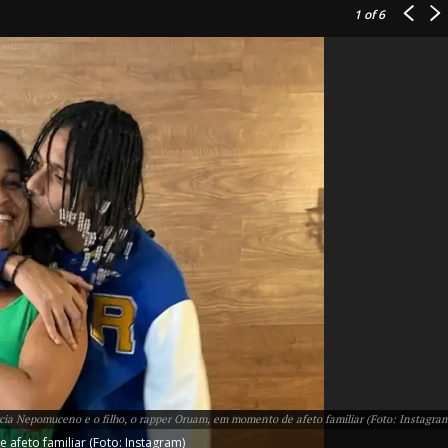
1
of 6
IT
do sobre
M5PORTS
Artificial
Sobre Nós
Anuncie
cia Nepomuceno e o filho, o rapper Oruam, em momento de afeto familiar (Foto: Instagra
Contato
feto familiar (Foto: Instagram)