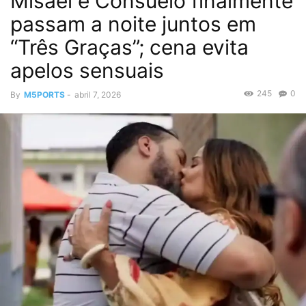
Misael e Consuelo finalmente
passam a noite juntos em
“Três Graças”; cena evita
apelos sensuais
245
0
By
M5PORTS
-
abril 7, 2026