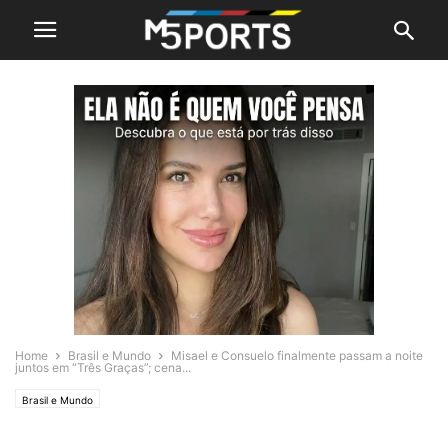
Home
Brasil e Mundo
Misael e Consuelo finalmente passam a noite
juntos em “Três Graças”; cena...
Brasil e Mundo