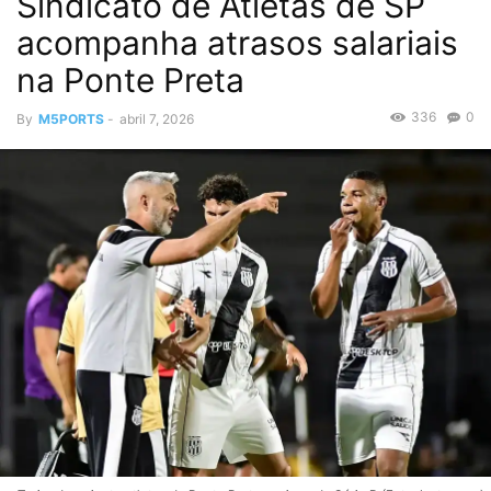
Sindicato de Atletas de SP
acompanha atrasos salariais
na Ponte Preta
336
0
By
M5PORTS
-
abril 7, 2026