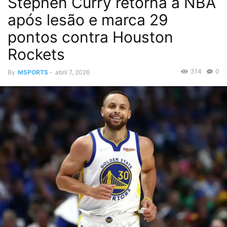
Stephen Curry retorna à NBA
após lesão e marca 29
pontos contra Houston
Rockets
314
0
By
M5PORTS
-
abril 7, 2026