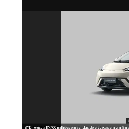
iCHA
Aprenda tu
Inteligência 
BYD registra R$700 milhões em vendas de elétricos em um fim 