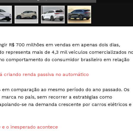
Transparência Editorial
Termos de Serviços
RSS
Política de Privacidade e Cookies
tingir R$ 700 milhões em vendas em apenas dois dias,
AIS
o representa mais de 4,3 mil veículos comercializados n
o comportamento do consumidor brasileiro em relação
 criando renda passiva no automático
 em comparação ao mesmo período do ano passado. Os
marca no país, sem recorrer a estratégias como
 apoiando-se na demanda crescente por carros elétricos e
 e o inesperado acontece