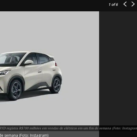
1
of 6
IT
do sobre
M5PORTS
Artificial
Sobre Nós
Anuncie
BYD registra R$700 milhões em vendas de elétricos em um fim de semana (Foto: Instagra
Contato
de semana (Foto: Instagram)