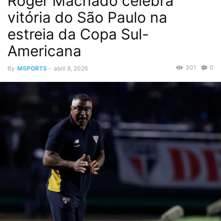
Roger Machado celebra
vitória do São Paulo na
estreia da Copa Sul-
Americana
301
0
By
M5PORTS
-
abril 8, 2026