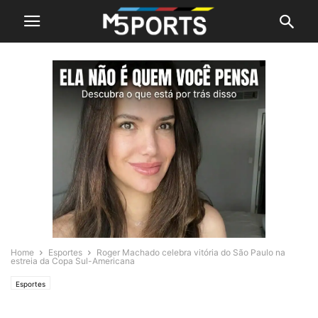
Home
Esportes
Roger Machado celebra vitória do São Paulo na
estreia da Copa Sul-Americana
Esportes