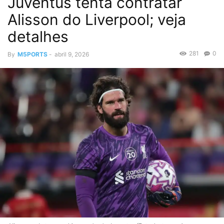
Juventus tenta contratar
Alisson do Liverpool; veja
detalhes
281
0
By
M5PORTS
-
abril 9, 2026