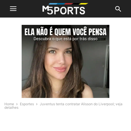
Home
Esportes
Juventus tenta contratar Alisson do Liverpool; veja
detalhes