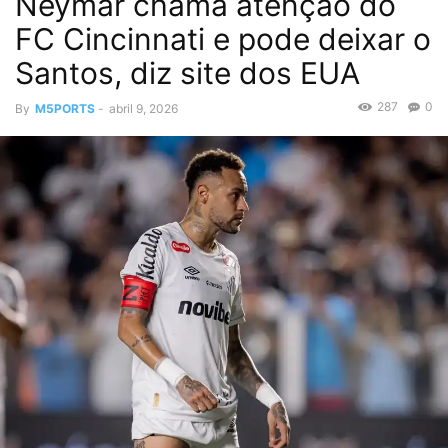
Neymar chama atenção do
FC Cincinnati e pode deixar o
Santos, diz site dos EUA
287
0
By
M5PORTS
-
abril 9, 2026