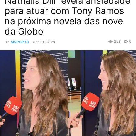
Nathalia Dill revela ansiedade
para atuar com Tony Ramos
na próxima novela das nove
da Globo
263
0
By
M5PORTS
-
abril 10, 2026