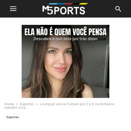
Home
Esportes
Liverpool vence Fulham por 2 a 0 no Anfield e
mantém viva...
Esportes