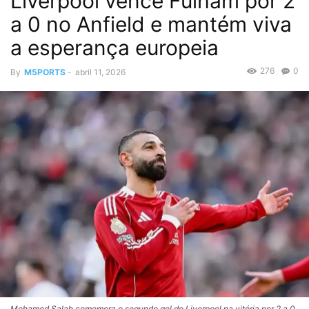
Liverpool vence Fulham por 2
a 0 no Anfield e mantém viva
a esperança europeia
276
0
By
M5PORTS
-
abril 11, 2026
Mohamed Salah comemora o segundo gol do Liverpool na vitória por 2 a 0