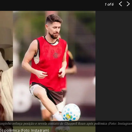
1
of 6
IT
do sobre
M5PORTS
Artificial
Sobre Nós
Anuncie
Jorginho reforça posição e revela contato de Chappell Roan após polêmica (Foto: Instagra
Contato
ós polêmica (Foto: Instagram)