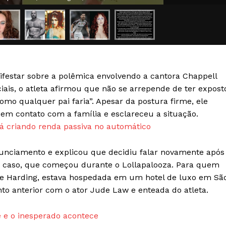
Transparência Editorial
Termos de Serviços
RSS
Política de Privacidade e Cookies
ifestar sobre a polêmica envolvendo a cantora Chappell
AIS
ais, o atleta afirmou que não se arrepende de ter expost
omo qualquer pai faria”. Apesar da postura firme, ele
em contato com a família e esclareceu a situação.
 criando renda passiva no automático
unciamento e explicou que decidiu falar novamente após
o caso, que começou durante o Lollapalooza. Para quem
ne Harding, estava hospedada em um hotel de luxo em Sã
to anterior com o ator Jude Law e enteada do atleta.
 e o inesperado acontece