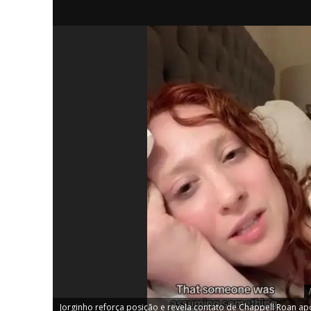
iCHA
Aprenda tu
Inteligência 
Jorginho reforça posição e revela contato de Chappell Roan ap