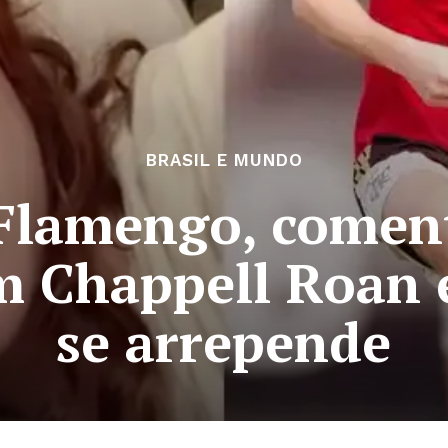
BRASIL E MUNDO
 Flamengo, come
m Chappell Roan e
se arrepende