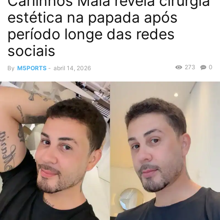
Carlinhos Maia revela cirurgia
estética na papada após
período longe das redes
sociais
273
0
By
M5PORTS
-
abril 14, 2026