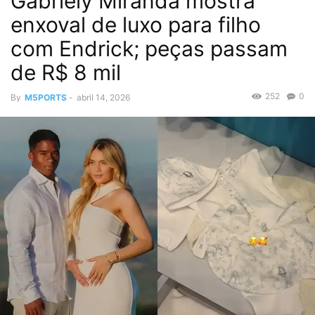
Gabriely Miranda mostra
enxoval de luxo para filho
com Endrick; peças passam
de R$ 8 mil
252
0
By
M5PORTS
-
abril 14, 2026