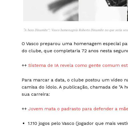
“A hora Dinamite”: Vasco homenageia Roberto Dinamite no que seria seu 
O Vasco preparou uma homenagem especial para 
SAIBA M
do clube, que completaria 72 anos nesta segunda
++
Sistema de IA revela como gente comum está
Para marcar a data, o clube postou um vídeo na
camisa do ídolo. A publicação, chamada de "A ho
sua carreira:
++
Jovem mata o padrasto para defender a mãe
1.110 jogos pelo Vasco (jogador que mais vest