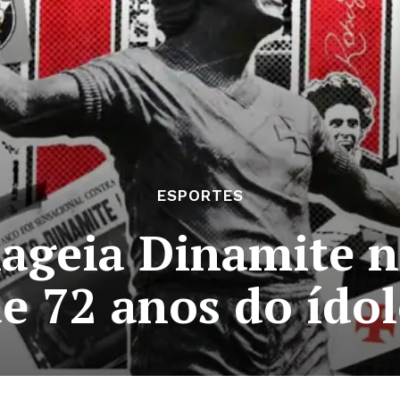
ESPORTES
geia Dinamite n
e 72 anos do ído