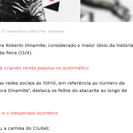
Transparência Editorial
Termos de Serviços
RSS
72º aniversário às 10h10 (Foto: Instagram)
Política de Privacidade e Cookies
Roberto Dinamite, considerado o maior ídolo da históri
AIS
-feira (13/4).
 criando renda passiva no automático
s redes sociais às 10h10, em referência ao número da
ra Dinamite", destaca os feitos do atacante ao longo de
 e o inesperado acontece
iu a camisa do Clube);