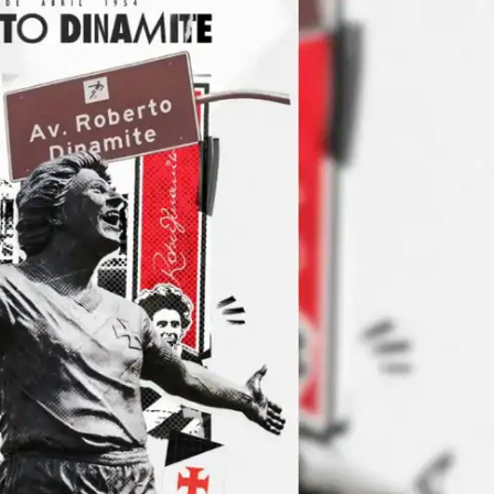
IT
do sobre
M5PORTS
Artificial
Sobre Nós
Anuncie
Contato