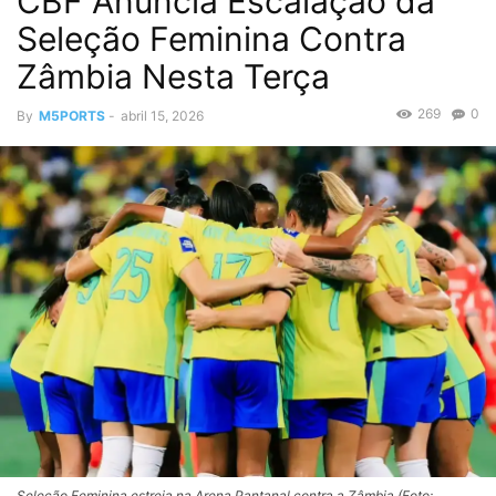
CBF Anuncia Escalação da
Seleção Feminina Contra
Zâmbia Nesta Terça
269
0
By
M5PORTS
-
abril 15, 2026
Seleção Feminina estreia na Arena Pantanal contra a Zâmbia (Foto: