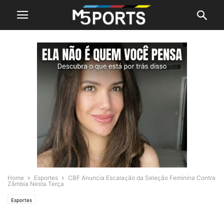
Home
Esportes
CBF Anuncia Escalação da Seleção Feminina Contra
Zâmbia Nesta Terça
Esportes