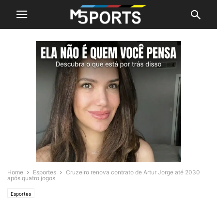
Home
Esportes
Cruzeiro renova contrato de Artur Jorge até 2030
após quatro jogos
Esportes