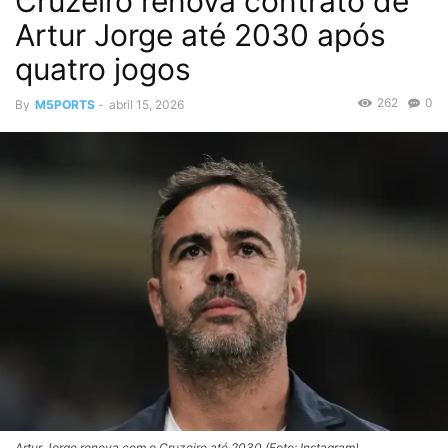
Cruzeiro renova contrato de
Artur Jorge até 2030 após
quatro jogos
262
0
By
M5PORTS
-
abril 15, 2026
Artur Jorge renova com o Cruzeiro até 2030 (Foto: Instagram)