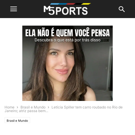
Home
Brasil e Mundo
Letícia Spiller tem carro roubado no Rio de
Janeiro; atriz passa bem...
Brasil e Mundo