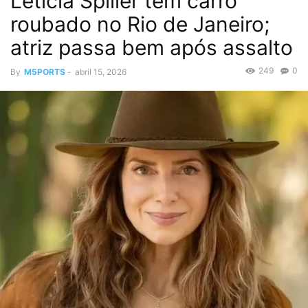
Letícia Spiller tem carro
roubado no Rio de Janeiro;
atriz passa bem após assalto
249
0
By
M5PORTS
-
abril 15, 2026