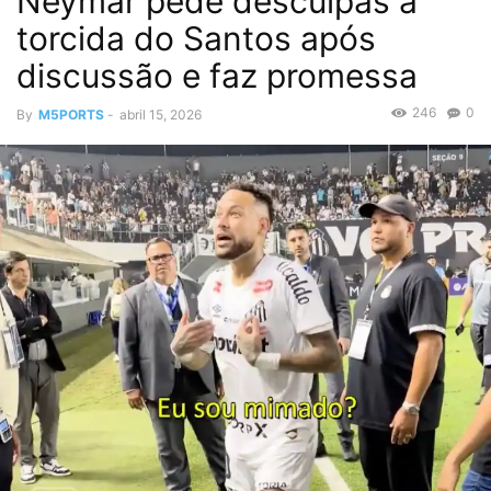
Neymar pede desculpas à
torcida do Santos após
discussão e faz promessa
246
0
By
M5PORTS
-
abril 15, 2026