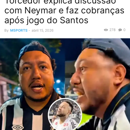
Torcedor explica discussão
com Neymar e faz cobranças
após jogo do Santos
278
0
By
M5PORTS
-
abril 15, 2026